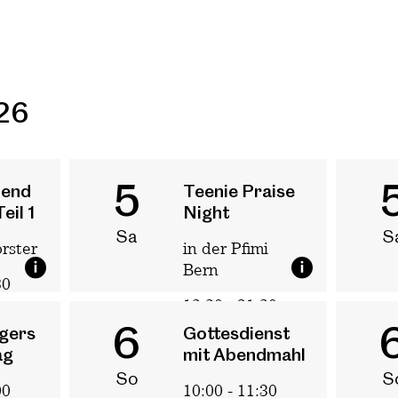
26
5
bend
Teenie Praise
eil 1
Night
Sa
S
rster
in der Pfimi
Bern
30
13:30 - 21:30
6
gers
Gottesdienst
ag
mit Abendmahl
So
S
00
10:00 - 11:30