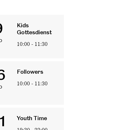
9
Kids
Gottesdienst
o
10:00 - 11:30
6
Followers
10:00 - 11:30
o
ste
Sonntag
Saturday Night Church
Youngsters Gottesdienst
1
Youth Time
Kids Gottesdienst
Minis Gottesdienst
19:30 - 22:00