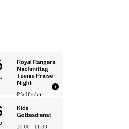
5
Royal Rangers
Nachmittag -
Teenie Praise
a
Night
Pfadfinder
14:00 - 22:00
6
Kids
Gottesdienst
o
10:00 - 11:30