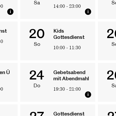
Sa
S
00
14:00 - 23:00
20
2
nst
Kids
Gottesdienst
30
So
S
10:00 - 11:30
24
2
en Ü
Gebetsabend
mit Abendmahl
Do
S
00
19:30 - 21:00
Gottesdienst