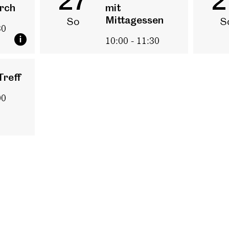
27
2
rch
mit
Mittagessen
So
S
30
10:00 - 11:30
Treff
00