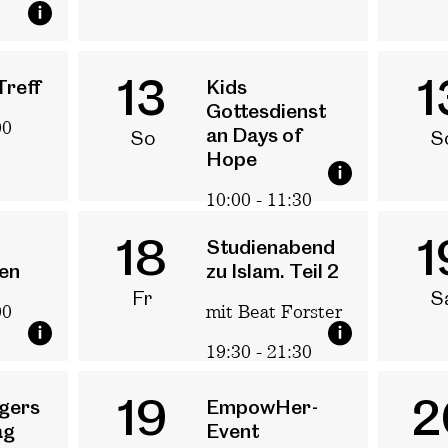
13
1
Treff
Kids
Gottesdienst
00
an Days of
So
S
Hope
10:00 - 11:30
18
1
Studienabend
en
zu Islam. Teil 2
Fr
S
00
mit Beat Forster
19:30 - 21:30
19
2
gers
EmpowHer-
ag
Event