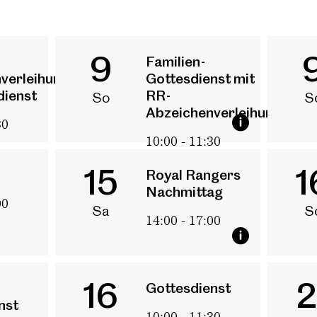
9
Familien-
verleihung
Gottesdienst mit
dienst
RR-
So
S
Abzeichenverleihung
30
10:00 - 11:30
15
1
Royal Rangers
Nachmittag
00
Sa
S
14:00 - 17:00
Gottesdien
sion
sere Geschichte
am
16
2
Gottesdienst
nst
10:00 - 11:30