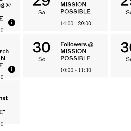
29
2
ag @
MISSION
POSSIBLE
Sa
S
E
14:00 - 20:00
00
30
3
Followers @
rch
MISSION
ON
POSSIBLE
So
S
E
10:00 - 11:30
30
nst
N
E"
00