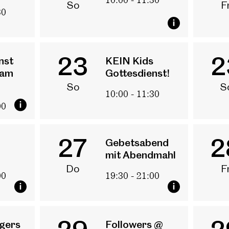
So
F
30
nder und Jugendliche
23
2
nst
KEIN Kids
meinschaft
 am
Gottesdienst!
all Groups
So
S
10:00 - 11:30
scipleship Training
Livestream
00
benskompetenz
27
2
Gebetsabend
mit Abendmahl
Do
F
00
19:30 - 21:00
Agenda
gers
Followers @