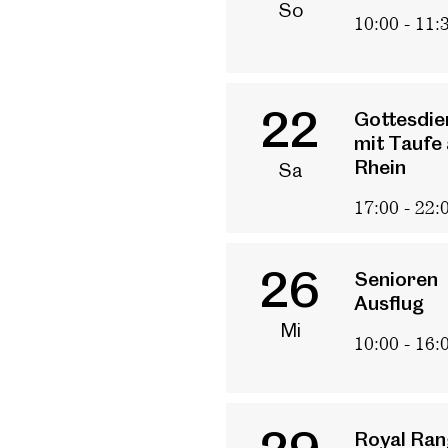
So
10:00 - 11:
Angebot
Ki
22
Gottesdie
Ge
mit Taufe
Sm
Rhein
Sa
Di
17:00 - 22:
Le
26
Senioren
Ausflug
Mi
10:00 - 16:
Royal Ran