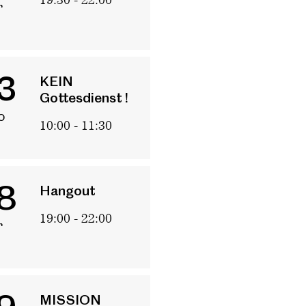
Babys
r
Gebetsabend
3
KEIN
Gottesdienst !
o
10:00 - 11:30
8
Hangout
19:00 - 22:00
r
MISSION