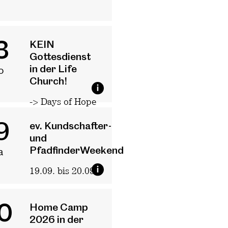
3
KEIN
Gottesdienst
in der Life
o
Church!
-> Days of Hope
10:00 - 11:30
9
ev. Kundschafter-
und
PfadfinderWeekend
a
19.09. bis 20.09.
0
Home Camp
2026 in der