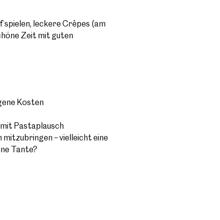
f spielen, leckere Crêpes (am
schöne Zeit mit guten
igene Kosten
 mit Pastaplausch
 mitzubringen – vielleicht eine
eine Tante?
ste
Sonntag
Saturday Night Church
Youngsters Gottesdienst
Kids Gottesdienst
Minis Gottesdienst