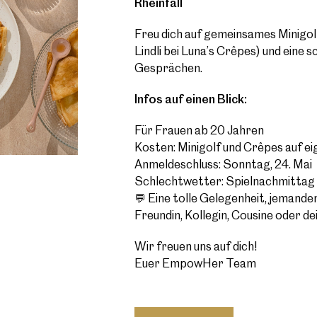
Rheinfall
Freu dich auf gemeinsames Minigol
Lindli bei Luna’s Crêpes) und eine 
Gesprächen.
Infos auf einen Blick:
Für Frauen ab 20 Jahren
Kosten: Minigolf und Crêpes auf e
Anmeldeschluss: Sonntag, 24. Mai
Schlechtwetter: Spielnachmittag
💬 Eine tolle Gelegenheit, jemanden
Freundin, Kollegin, Cousine oder d
Gottesdien
sion
Wir freuen uns auf dich!
sere Geschichte
Euer EmpowHer Team
am