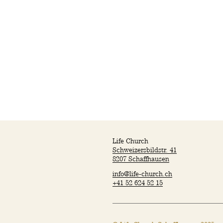
Angebot
Ki
Ge
Sm
Di
Le
Life Church
Schweizersbildstr. 41
8207 Schaffhausen
info@life-church.ch
+41 52 624 52 15