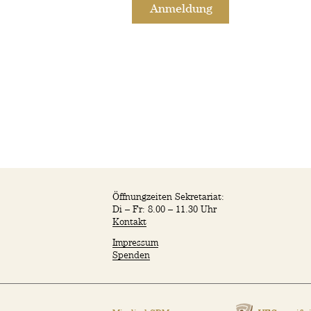
Anmeldung
nder und Jugendliche
meinschaft
all Groups
scipleship Training
Livestream
benskompetenz
Öffnungzeiten Sekretariat:
Di – Fr: 8.00 – 11.30 Uhr
Kontakt
Impressum
Spenden
Agenda