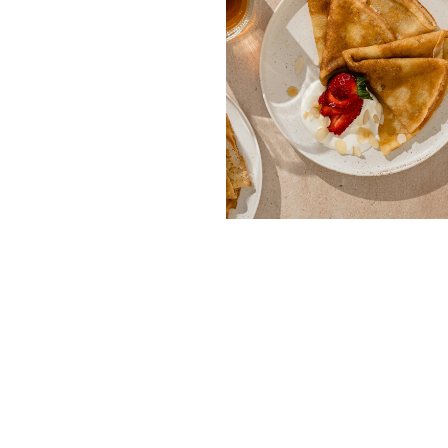
Über uns
Vi
Un
Te